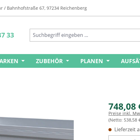
Uhr / Bahnhofstraße 67, 97234 Reichenberg
37 33
ARKEN
ZUBEHÖR
PLANEN
AUFSÄ
748,08 
Preise inkl. M
(Netto: 538,58 
Lieferzeit 
Produkt 