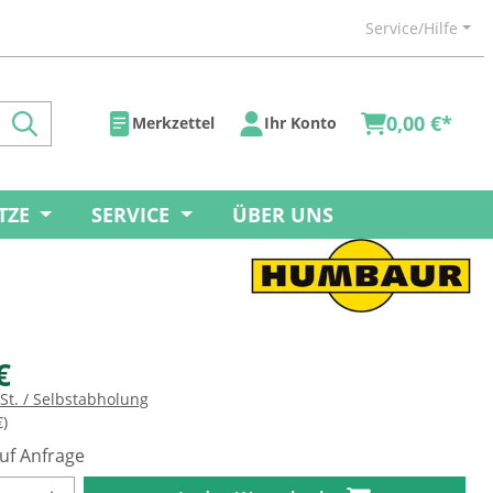
Service/Hilfe
0,00 €*
Merkzettel
Ihr Konto
TZE
SERVICE
ÜBER UNS
€
wSt. / Selbstabholung
€)
auf Anfrage
Anzahl: Gib den gewünschten Wert ein od