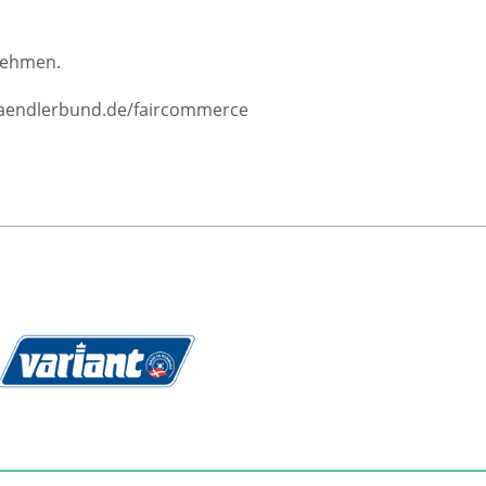
unehmen.
w.haendlerbund.de/faircommerce