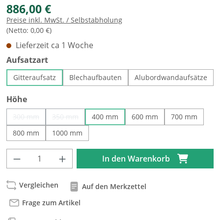
886,00 €
Preise inkl. MwSt. / Selbstabholung
(Netto: 0,00 €)
Lieferzeit ca 1 Woche
auswählen
Aufsatzart
Gitteraufsatz
Blechaufbauten
Alubordwandaufsätze
auswählen
Höhe
300 mm
350 mm
400 mm
600 mm
700 mm
(Diese Option ist zurzeit nicht verfügbar.)
(Diese Option ist zurzeit nicht verfügbar.)
800 mm
1000 mm
Produkt Anzahl: Gib den gewünschten Wert
In den Warenkorb
Vergleichen
Auf den Merkzettel
Frage zum Artikel