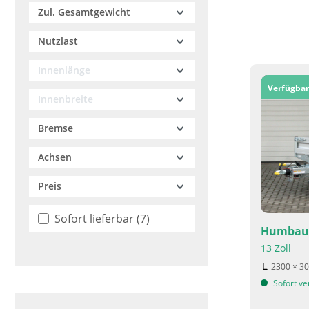
Zul. Gesamtgewicht
Nutzlast
Innenlänge
Verfügbar
Innenbreite
Bremse
Achsen
Preis
Sofort lieferbar
(7)
Humbaur
13 Zoll
2300 × 3
Sofort ve