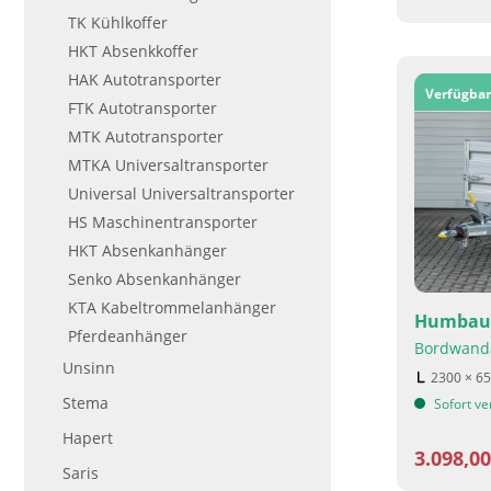
TK Kühlkoffer
HKT Absenkkoffer
HAK Autotransporter
Verfügbar
FTK Autotransporter
MTK Autotransporter
MTKA Universaltransporter
Universal Universaltransporter
HS Maschinentransporter
HKT Absenkanhänger
Senko Absenkanhänger
KTA Kabeltrommelanhänger
Humbaur
Pferdeanhänger
Bordwand
Unsinn
2300 × 6
Stema
Sofort ve
Hapert
3.098,0
Saris