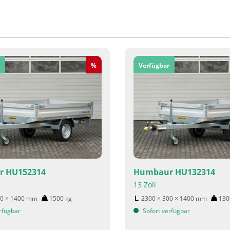
Rabatt
%
Verfügbar
 HU152314
Humbaur HU132314
13 Zoll
00 × 1400
mm
1500
kg
2300 × 300 × 1400
mm
13
rfügbar
Sofort verfügbar