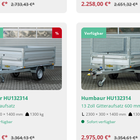
0 €*
2.258,00 €*
2.733,43 €*
2.651,32 €*
Rabatt
%
Verfügbar
 HU132314
Humbaur HU132314
aufsatz
13 Zoll Gitteraufsatz 600 m
50 × 1400
mm
1300
kg
2300 × 300 × 1400
mm
13
rfügbar
Sofort verfügbar
0 €*
2.975,00 €*
3.364,13 €*
3.354,61 €*