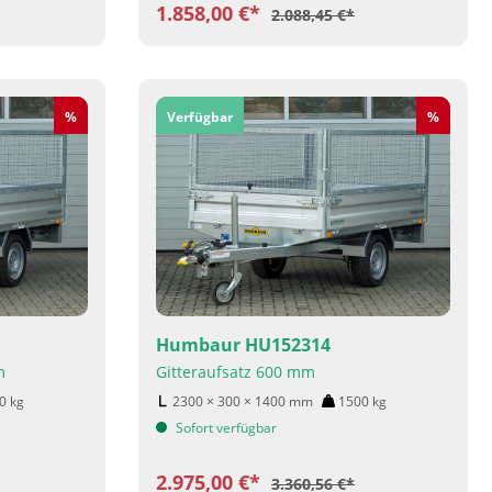
1.858,00 €*
2.088,45 €*
Rabatt
Rabatt
%
Verfügbar
%
Humbaur HU152314
m
Gitteraufsatz 600 mm
00
kg
2300 × 300 × 1400
mm
1500
kg
Sofort verfügbar
2.975,00 €*
3.360,56 €*