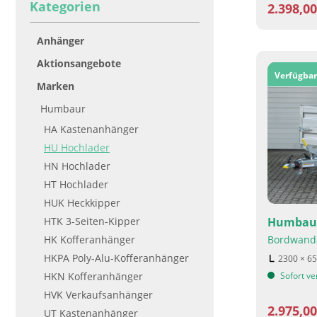
Kategorien
2.398,0
Anhänger
Aktionsangebote
Verfügbar
Marken
Humbaur
HA Kastenanhänger
HU Hochlader
HN Hochlader
HT Hochlader
HUK Heckkipper
HTK 3-Seiten-Kipper
Humbaur
HK Kofferanhänger
Bordwand
HKPA Poly-Alu-Kofferanhänger
2300 × 6
HKN Kofferanhänger
Sofort ve
HVK Verkaufsanhänger
2.975,0
UT Kastenanhänger