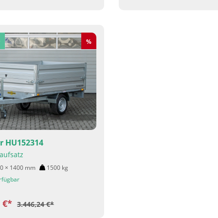
Rabatt
%
 HU152314
aufsatz
50 × 1400
mm
1500
kg
rfügbar
0 €*
3.446,24 €*