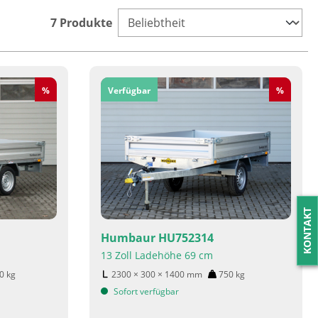
7 Produkte
Rabatt
Rabatt
%
Verfügbar
%
KONTAKT
Humbaur HU752314
13 Zoll Ladehöhe 69 cm
00
kg
2300 × 300 × 1400
mm
750
kg
Sofort verfügbar