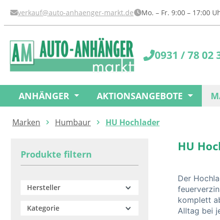
springen
Zur Hauptnavigation springen
verkauf@auto-anhaenger-markt.de
Mo. – Fr. 9:00 – 17:00 
0931 / 78 02 
ANHÄNGER
AKTIONSANGEBOTE
M
Marken
Humbaur
HU Hochlader
HU Hoc
Produkte filtern
Der Hochla
Hersteller
feuerverzi
komplett ab
Kategorie
Alltag bei 