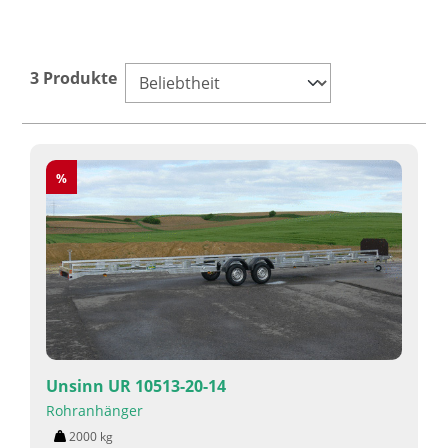
3 Produkte
Rabatt
%
Unsinn UR 10513-20-14
Rohranhänger
2000
kg