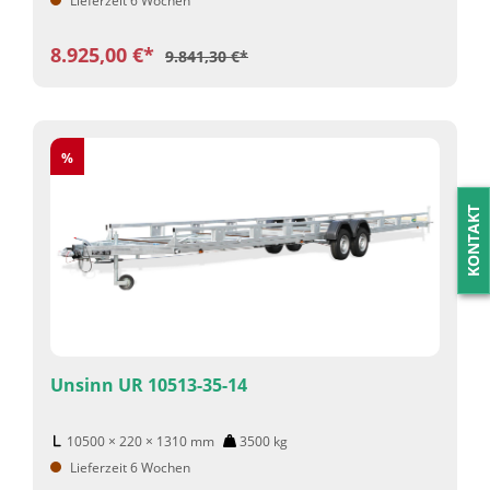
Lieferzeit 6 Wochen
8.925,00 €*
9.841,30 €*
Rabatt
%
KONTAKT
Unsinn UR 10513-35-14
10500 × 220 × 1310
mm
3500
kg
Lieferzeit 6 Wochen