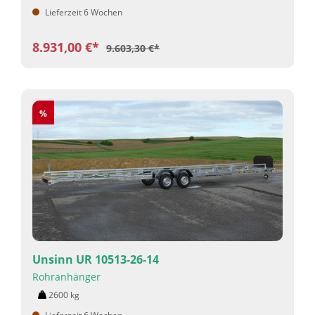
Lieferzeit 6 Wochen
8.931,00 €*
9.603,30 €*
Rabatt
%
Unsinn UR 10513-26-14
Rohranhänger
2600
kg