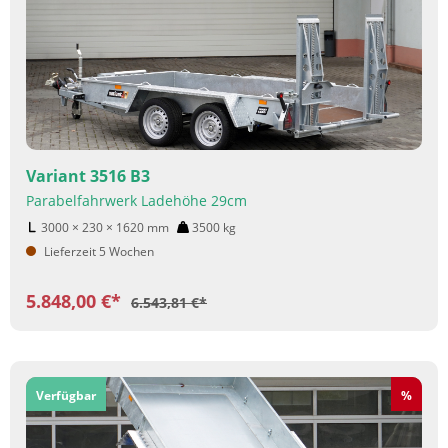
Variant 3516 B3
Parabelfahrwerk Ladehöhe 29cm
3000 × 230 × 1620
mm
3500
kg
Lieferzeit 5 Wochen
5.848,00 €*
6.543,81 €*
Rabatt
Verfügbar
%