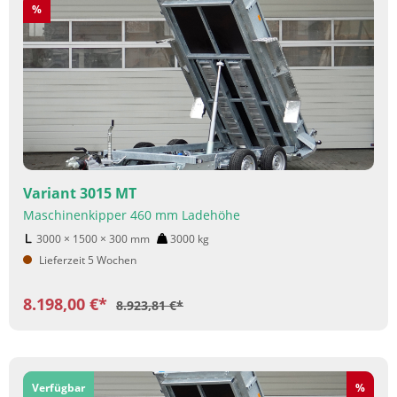
Rabatt
%
Variant 3015 MT
Maschinenkipper 460 mm Ladehöhe
3000 × 1500 × 300
mm
3000
kg
Lieferzeit 5 Wochen
8.198,00 €*
8.923,81 €*
Rabatt
Verfügbar
%