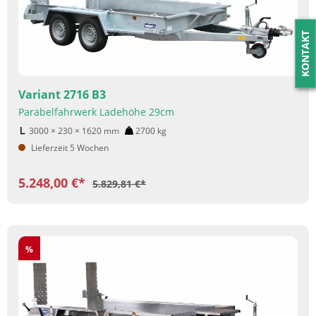
KONTAKT
Variant 2716 B3
Parabelfahrwerk Ladehöhe 29cm
3000 × 230 × 1620
mm
2700
kg
Lieferzeit 5 Wochen
5.248,00 €*
5.829,81 €*
Rabatt
%