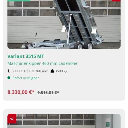
Variant 3515 MT
Maschinenkipper 460 mm Ladehöhe
3000 × 1500 × 300
mm
3500
kg
Sofort verfügbar
8.330,00 €*
9.518,81 €*
Rabatt
%