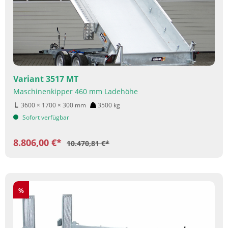
Variant 3517 MT
Maschinenkipper 460 mm Ladehöhe
3600 × 1700 × 300
mm
3500
kg
Sofort verfügbar
8.806,00 €*
10.470,81 €*
Rabatt
%