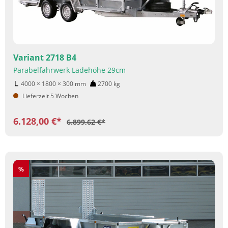
Variant 2718 B4
Parabelfahrwerk Ladehöhe 29cm
4000 × 1800 × 300
mm
2700
kg
Lieferzeit 5 Wochen
6.128,00 €*
6.899,62 €*
Rabatt
%