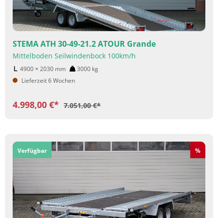
STEMA ATH 30-49-21.2 ATOUR Grande
Mittelboden Seilwindenbock 100km/h
4900 × 2030
mm
3000
kg
Lieferzeit 6 Wochen
4.998,00 €*
7.051,00 €*
Rabatt
Verfügbar
%