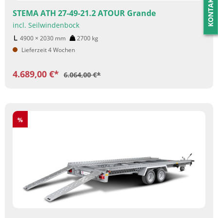
KONTAKT
STEMA ATH 27-49-21.2 ATOUR Grande
incl. Seilwindenbock
4900 × 2030
mm
2700
kg
Lieferzeit 4 Wochen
4.689,00 €*
6.064,00 €*
Rabatt
%