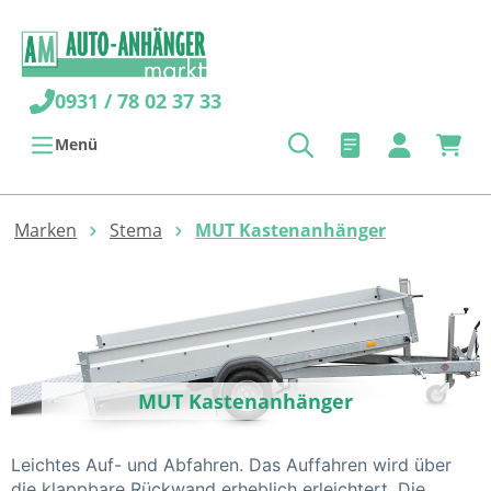
alt springen
0931 / 78 02 37 33
Menü
Marken
Stema
MUT Kastenanhänger
MUT Kastenanhänger
Leichtes Auf- und Abfahren.
Das Auffahren wird über
die klappbare Rückwand erheblich erleichtert. Die