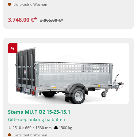
Lieferzeit 6 Wochen
3.748,00 €*
3.865,00 €*
Rabatt
%
Stema MU.T O2 15-25-15.1
Gitterbeplankung halboffen
2510 × 660 × 1530
mm
1500
kg
Lieferzeit 6 Wochen