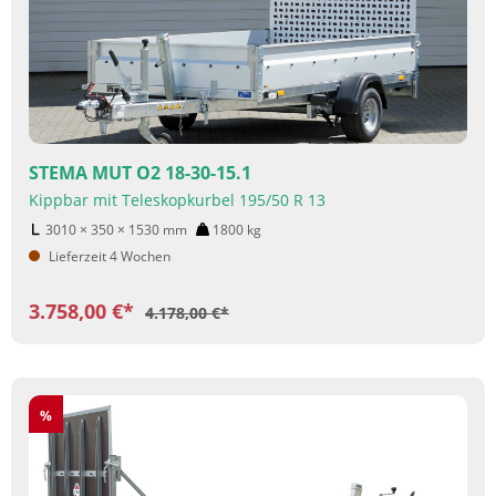
STEMA MUT O2 18-30-15.1
Kippbar mit Teleskopkurbel 195/50 R 13
3010 × 350 × 1530
mm
1800
kg
Lieferzeit 4 Wochen
3.758,00 €*
4.178,00 €*
Rabatt
%