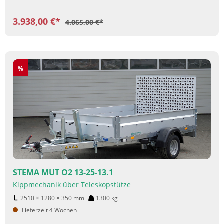
3.938,00 €*
4.065,00 €*
Rabatt
%
STEMA MUT O2 13-25-13.1
Kippmechanik über Teleskopstütze
2510 × 1280 × 350
mm
1300
kg
Lieferzeit 4 Wochen