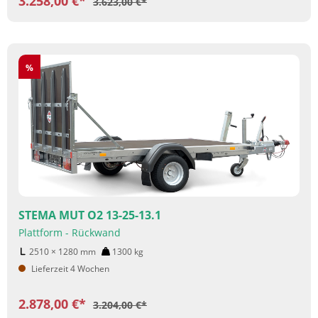
3.258,00 €*
3.623,00 €*
Rabatt
%
STEMA MUT O2 13-25-13.1
Plattform - Rückwand
2510 × 1280
mm
1300
kg
Lieferzeit 4 Wochen
2.878,00 €*
3.204,00 €*