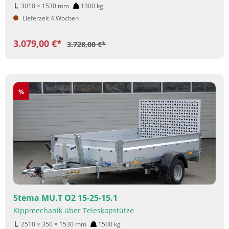
3010 × 1530
mm
1300
kg
Lieferzeit 4 Wochen
3.079,00 €*
3.728,00 €*
Rabatt
%
Stema MU.T O2 15-25-15.1
Kippmechanik über Teleskopstütze
2510 × 350 × 1530
mm
1500
kg