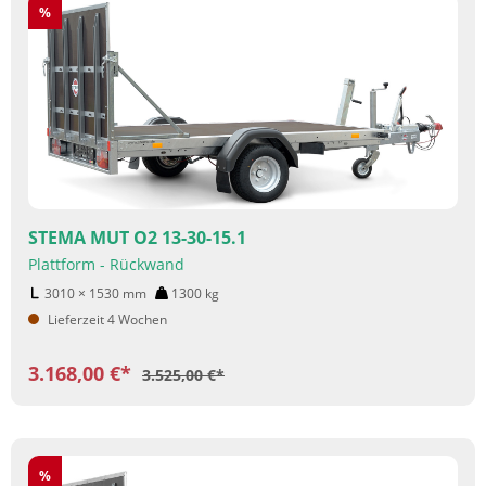
Rabatt
%
STEMA MUT O2 13-30-15.1
Plattform - Rückwand
3010 × 1530
mm
1300
kg
Lieferzeit 4 Wochen
3.168,00 €*
3.525,00 €*
Rabatt
%