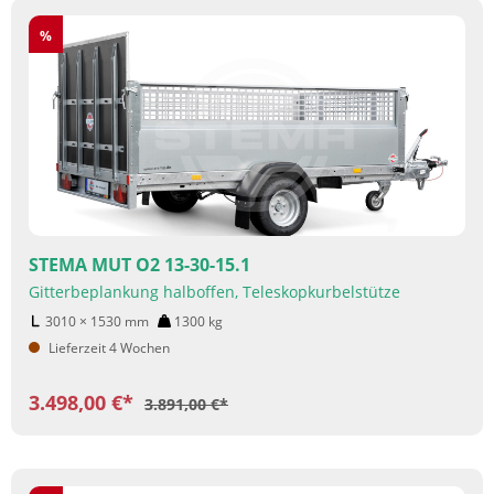
Rabatt
%
STEMA MUT O2 13-30-15.1
Gitterbeplankung halboffen, Teleskopkurbelstütze
3010 × 1530
mm
1300
kg
Lieferzeit 4 Wochen
3.498,00 €*
3.891,00 €*