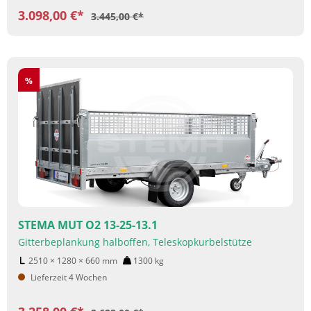
3.098,00 €*
3.445,00 €*
Rabatt
%
STEMA MUT O2 13-25-13.1
Gitterbeplankung halboffen, Teleskopkurbelstütze
2510 × 1280 × 660
mm
1300
kg
Lieferzeit 4 Wochen