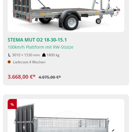
STEMA MUT O2 18-30-15.1
100km/h Plattform mit RW-Stütze
3010 × 1530
mm
1800
kg
Lieferzeit 4 Wochen
3.668,00 €*
4.075,00 €*
Rabatt
%