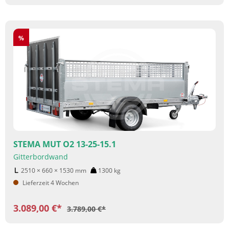
Rabatt
%
STEMA MUT O2 13-25-15.1
Gitterbordwand
2510 × 660 × 1530
mm
1300
kg
Lieferzeit 4 Wochen
3.089,00 €*
3.789,00 €*