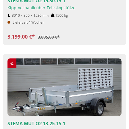
STEMA MUT O2 15-30-15.1
Kippmechanik über Teleskopstütze
3010 × 350 × 1530
mm
1500
kg
Lieferzeit 4 Wochen
3.199,00 €*
3.895,00 €*
Rabatt
%
STEMA MUT O2 13-25-15.1