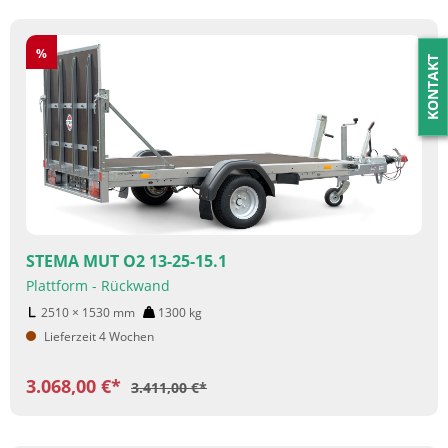
Rabatt
%
KONTAKT
STEMA MUT O2 13-25-15.1
Plattform - Rückwand
2510 × 1530
mm
1300
kg
Lieferzeit 4 Wochen
3.068,00 €*
3.411,00 €*