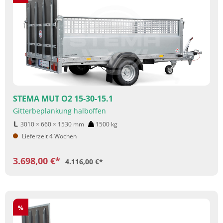
STEMA MUT O2 15-30-15.1
Gitterbeplankung halboffen
3010 × 660 × 1530
mm
1500
kg
Lieferzeit 4 Wochen
3.698,00 €*
4.116,00 €*
Rabatt
%