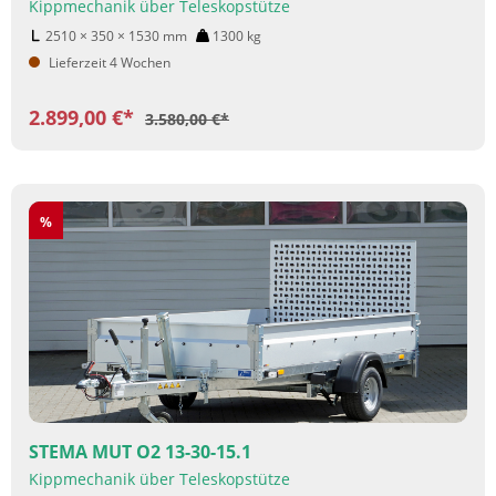
Kippmechanik über Teleskopstütze
2510 × 350 × 1530
mm
1300
kg
Lieferzeit 4 Wochen
2.899,00 €*
3.580,00 €*
Rabatt
%
STEMA MUT O2 13-30-15.1
Kippmechanik über Teleskopstütze