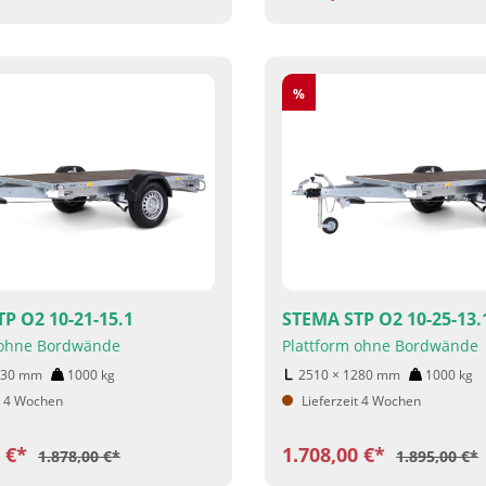
Rabatt
%
P O2 10-21-15.1
STEMA STP O2 10-25-13.
 ohne Bordwände
Plattform ohne Bordwände
530
mm
1000
kg
2510 × 1280
mm
1000
kg
t 4 Wochen
Lieferzeit 4 Wochen
0 €*
1.708,00 €*
1.878,00 €*
1.895,00 €*