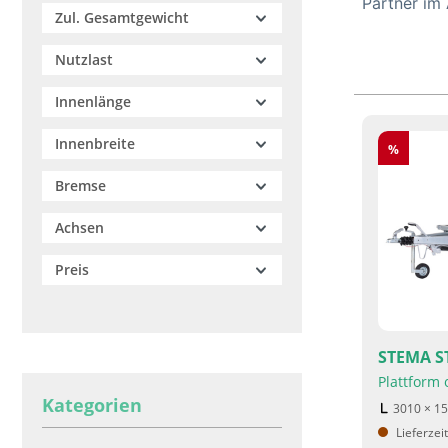
Partner im 
Zul. Gesamtgewicht
Nutzlast
Innenlänge
Innenbreite
Rabatt
%
Bremse
Achsen
Preis
STEMA ST
Plattform
Kategorien
3010 × 1
Lieferzei