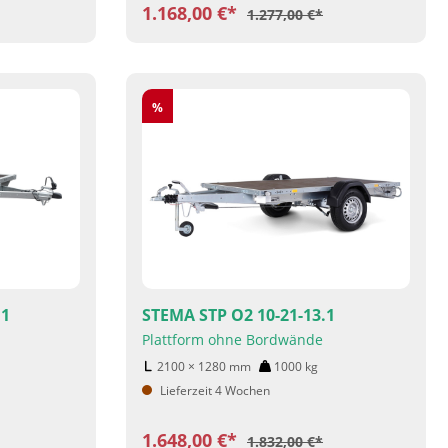
1.168,00 €*
1.277,00 €*
Rabatt
%
.1
STEMA STP O2 10-21-13.1
Plattform ohne Bordwände
2100 × 1280
mm
1000
kg
Lieferzeit 4 Wochen
1.648,00 €*
1.832,00 €*