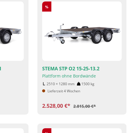
Rabatt
%
1
STEMA STP O2 15-25-13.2
Plattform ohne Bordwände
2510 × 1280
mm
1500
kg
Lieferzeit 4 Wochen
2.528,00 €*
2.815,00 €*