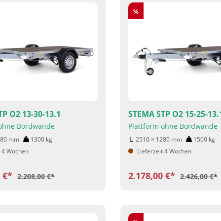
Rabatt
%
P O2 13-30-13.1
STEMA STP O2 15-25-13.
 ohne Bordwände
Plattform ohne Bordwände
280
mm
1300
kg
2510 × 1280
mm
1500
kg
t 4 Wochen
Lieferzeit 4 Wochen
0 €*
2.178,00 €*
2.208,00 €*
2.426,00 €*