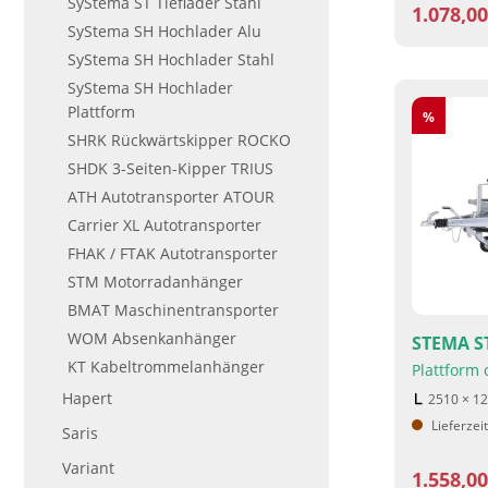
SyStema ST Tieflader Stahl
1.078,0
SyStema SH Hochlader Alu
SyStema SH Hochlader Stahl
SyStema SH Hochlader
Plattform
Rabatt
%
SHRK Rückwärtskipper ROCKO
SHDK 3-Seiten-Kipper TRIUS
ATH Autotransporter ATOUR
Carrier XL Autotransporter
FHAK / FTAK Autotransporter
STM Motorradanhänger
BMAT Maschinentransporter
WOM Absenkanhänger
STEMA ST
KT Kabeltrommelanhänger
Plattform
Hapert
2510 × 1
Lieferzei
Saris
Variant
1.558,0