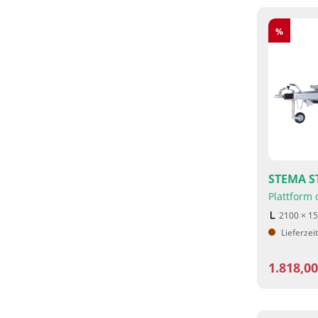
Rabatt
%
STEMA ST
Plattform
2100 × 1
Lieferzei
1.818,0