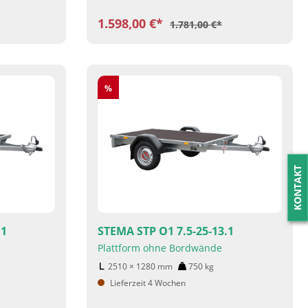
1.598,00 €*
1.781,00 €*
Rabatt
%
KONTAKT
.1
STEMA STP O1 7.5-25-13.1
Plattform ohne Bordwände
2510 × 1280
mm
750
kg
Lieferzeit 4 Wochen