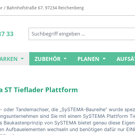
Uhr / Bahnhofstraße 67, 97234 Reichenberg
37 33
ARKEN
ZUBEHÖR
PLANEN
AUFSÄ
 ST Tieflader Plattform
n- oder Tandemachser, die „SySTEMA-Baureihe“ wurde spezie
ungsunternehmen sind Sie mit einem SySTEMA Plattform Tiefl
s Baukastenprinzip von SySTEMA bietet genau diese Eige
n Aufbauelementen wechseln und benötigen dafür nur EINE 