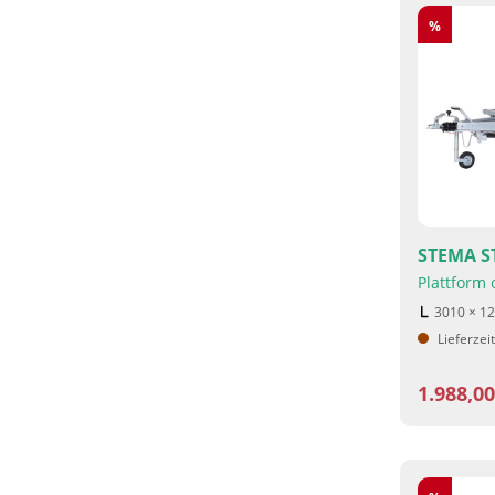
Rabatt
%
STEMA ST
Plattform
3010 × 1
Lieferzei
1.988,0