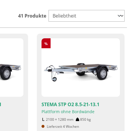
41 Produkte
Rabatt
%
1
STEMA STP O2 8.5-21-13.1
Plattform ohne Bordwände
2100 × 1280
mm
850
kg
Lieferzeit 4 Wochen