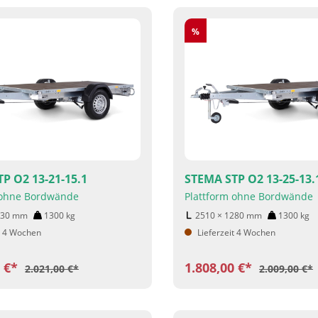
Rabatt
%
P O2 13-21-15.1
STEMA STP O2 13-25-13.
 ohne Bordwände
Plattform ohne Bordwände
530
mm
1300
kg
2510 × 1280
mm
1300
kg
t 4 Wochen
Lieferzeit 4 Wochen
0 €*
1.808,00 €*
2.021,00 €*
2.009,00 €*