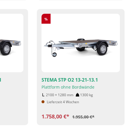
Rabatt
%
1
STEMA STP O2 13-21-13.1
Plattform ohne Bordwände
2100 × 1280
mm
1300
kg
Lieferzeit 4 Wochen
1.758,00 €*
1.955,00 €*