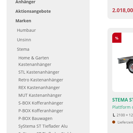
Anhänger
2.018,0
Aktionsangebote
Marken
Humbaur
Rabatt
%
Unsinn
Stema
Home & Garten
Kastenanhänger
STL Kastenanhänger
Retro Kastenanhänger
REX Kastenanhänger
MUT Kastenanhänger
STEMA ST
S-BOX Kofferanhänger
Plattform
P-BOX Kofferanhänger
2100 × 1
P-BOX Bauwagen
Lieferzei
SyStema ST Tieflader Alu