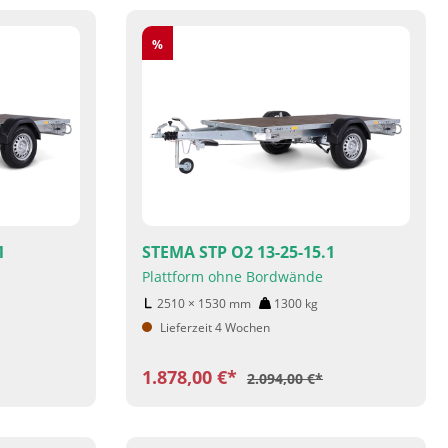
Rabatt
%
1
STEMA STP O2 13-25-15.1
Plattform ohne Bordwände
2510 × 1530
mm
1300
kg
Lieferzeit 4 Wochen
1.878,00 €*
2.094,00 €*