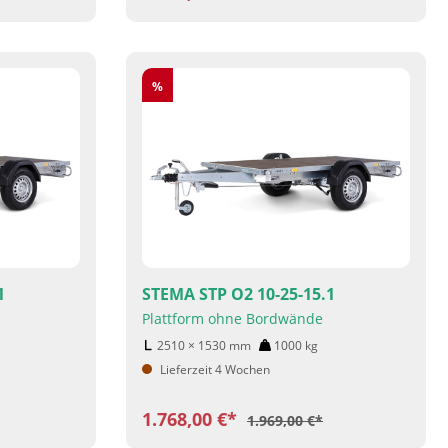
Rabatt
%
1
STEMA STP O2 10-25-15.1
Plattform ohne Bordwände
2510 × 1530
mm
1000
kg
Lieferzeit 4 Wochen
1.768,00 €*
1.969,00 €*