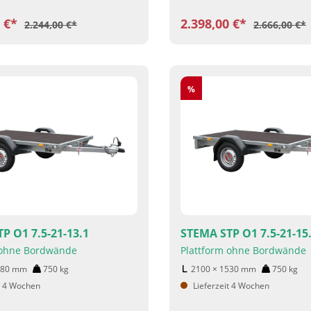
0 €*
2.398,00 €*
2.244,00 €*
2.666,00 €*
Rabatt
%
P O1 7.5-21-13.1
STEMA STP O1 7.5-21-15
 ohne Bordwände
Plattform ohne Bordwände
280
mm
750
kg
2100 × 1530
mm
750
kg
t 4 Wochen
Lieferzeit 4 Wochen