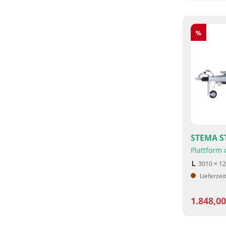
Rabatt
%
STEMA ST
Plattform
3010 × 1
Lieferzei
1.848,0