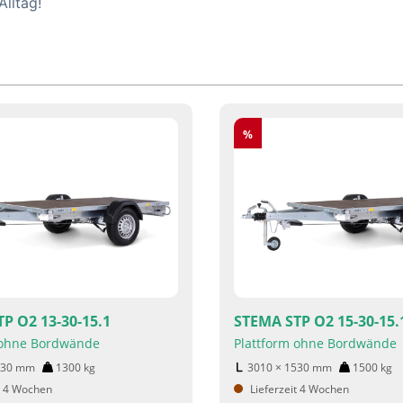
Alltag!
Rabatt
%
P O2 13-30-15.1
STEMA STP O2 15-30-15.
 ohne Bordwände
Plattform ohne Bordwände
530
mm
1300
kg
3010 × 1530
mm
1500
kg
t 4 Wochen
Lieferzeit 4 Wochen