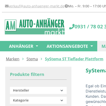
springen
Zur Hauptnavigation springen
verkauf@auto-anhaenger-markt.de
Mo. – Fr. 9:00 – 17:00 
0931 / 78 02 
ANHÄNGER
AKTIONSANGEBOTE
M
Marken
Stema
SyStema ST Tieflader Plattform
SyStema
Produkte filtern
Egal ob Ei
Hersteller
Dienstleist
Kunden. Da
Kategorie
gewünschte