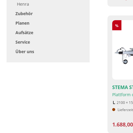
Henra
Zubehör
Planen
Rabatt
%
Aufsätze
Service
Über uns
STEMA ST
Plattform
2100 × 1
Lieferzei
1.688,0