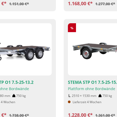
0 €*
1.168,00 €*
1.151,00 €*
1.277,00 €*
Rabatt
%
P O1 7.5-25-13.2
STEMA STP O1 7.5-25-15
 ohne Bordwände
Plattform ohne Bordwände
280
mm
750
kg
2510 × 1530
mm
750
kg
t 4 Wochen
Lieferzeit 4 Wochen
0 €*
1.228,00 €*
1.738,00 €*
1.361,00 €*