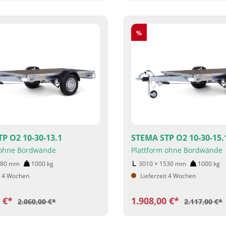
Rabatt
%
P O2 10-30-13.1
STEMA STP O2 10-30-15.
 ohne Bordwände
Plattform ohne Bordwände
280
mm
1000
kg
3010 × 1530
mm
1000
kg
t 4 Wochen
Lieferzeit 4 Wochen
0 €*
1.908,00 €*
2.060,00 €*
2.117,00 €*